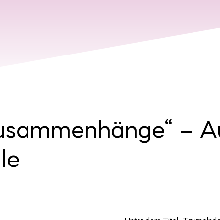
usammenhänge“ – Au
le