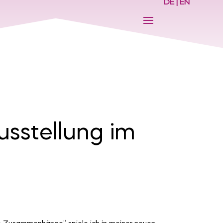
DE
|
EN
sstellung im