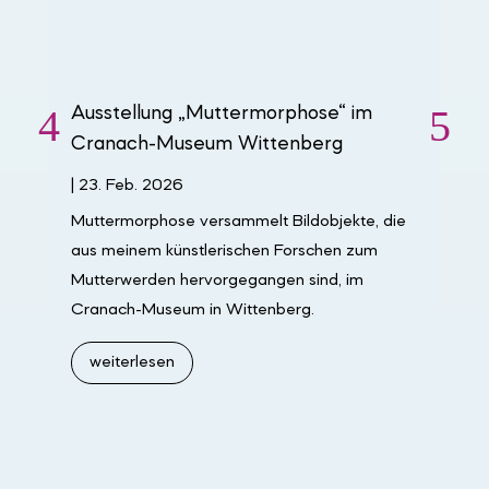
Ausstellung „Muttermorphose“ im
Gr
Cranach-Museum Wittenberg
Wi
|
23. Feb. 2026
|
28
Muttermorphose versammelt Bildobjekte, die
Mit
aus meinem künstlerischen Forschen zum
näh
Mutterwerden hervorgegangen sind, im
Col
Cranach-Museum in Wittenberg.
Pro
weiterlesen
w