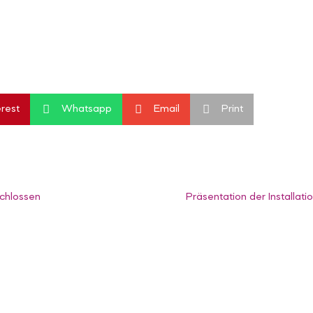



erest
Whatsapp
Email
Print
chlossen
Präsentation der Installat