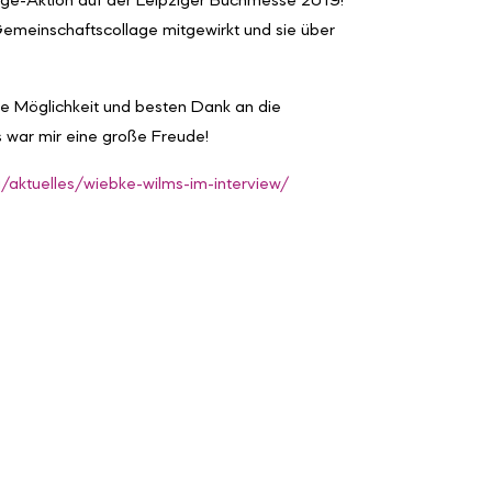
age-Aktion auf der Leipziger Buchmesse 2019!
emeinschaftscollage mitgewirkt und sie über
die Möglichkeit und besten Dank an die
 war mir eine große Freude!
/aktuelles/wiebke-wilms-im-interview/