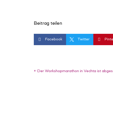
Beitrag teilen


Facebook

Twitter
Pint
←
Der Workshopmarathon in Vechta ist abges